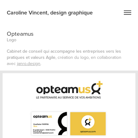
Caroline Vincent, design graphique
Opteamus
Logo
Cabinet de conseil qui accompagne les entreprises vers les
pratiques et valeurs Agile,
création du logo, en collaboration
avec
janro.design
.